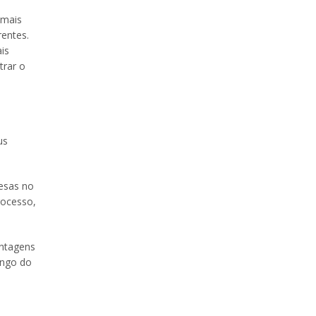
 mais
entes.
is
trar o
us
esas no
rocesso,
antagens
ongo do