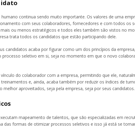
didato
al humano continua sendo muito importante. Os valores de uma empr
acionamento com seus colaboradores, fornecedores e com todos os 
e mais ou menos estratégicos e todos eles também são vistos no m
sa trata todos os candidatos que estão participando dele.
s candidatos acaba por figurar como um dos princípios da empresa,
o processo seletivo em si, seja no momento em que o novo colabor
ínculo do colaborador com a empresa, permitindo que ele, natural
 treinamentos e, ainda, acaba também por reduzir os índices de turn
o melhor aproveitados, seja pela empresa, seja por seus candidatos.
icos
 executam mapeamento de talentos, que são especializadas em recr
das formas de otimizar processos seletivos e isso já está se torn