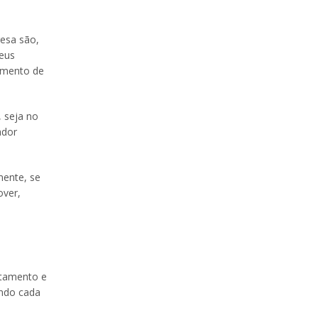
esa são,
seus
omento de
 seja no
ador
mente, se
over,
utamento e
ando cada