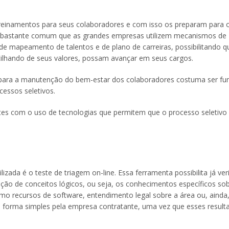
reinamentos para seus colaboradores e com isso os preparam para 
 é bastante comum que as grandes empresas utilizem mecanismos de
de mapeamento de talentos e de plano de carreiras, possibilitando q
ilhando de seus valores, possam avançar em seus cargos.
s para a manutenção do bem-estar dos colaboradores costuma ser f
essos seletivos.
tes com o uso de tecnologias que permitem que o processo seletivo
ada é o teste de triagem on-line. Essa ferramenta possibilita já veri
ão de conceitos lógicos, ou seja, os conhecimentos específicos so
mo recursos de software, entendimento legal sobre a área ou, ainda
e forma simples pela empresa contratante, uma vez que esses result