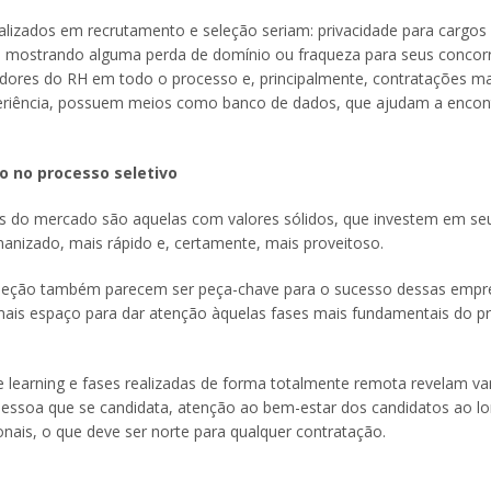
alizados em recrutamento e seleção seriam: privacidade para cargos
a, mostrando alguma perda de domínio ou fraqueza para seus concorr
dores do RH em todo o processo e, principalmente, contratações ma
xperiência, possuem meios como banco de dados, que ajudam a encon
so no processo seletivo
 do mercado são aquelas com valores sólidos, que investem em se
anizado, mais rápido e, certamente, mais proveitoso.
eleção também parecem ser peça-chave para o sucesso dessas empr
mais espaço para dar atenção àquelas fases mais fundamentais do p
ine learning e fases realizadas de forma totalmente remota revelam v
essoa que se candidata, atenção ao bem-estar dos candidatos ao l
onais, o que deve ser norte para qualquer contratação.