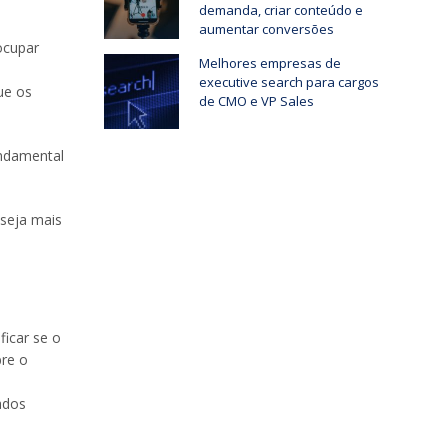
demanda, criar conteúdo e
aumentar conversões
ocupar
Melhores empresas de
executive search para cargos
ue os
de CMO e VP Sales
undamental
 seja mais
ficar se o
bre o
,
ados