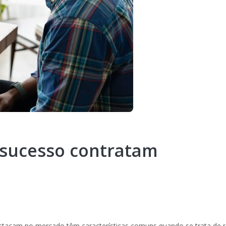
sucesso contratam
tacam no mercado têm características comuns quando se trata de re