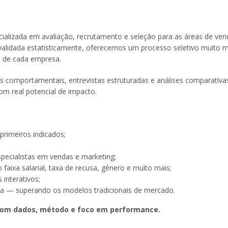
cializada em avaliação, recrutamento e seleção para as áreas de ven
validada estatisticamente, oferecemos um processo seletivo muito m
as de cada empresa.
s comportamentais, entrevistas estruturadas e análises comparativa
om real potencial de impacto.
rimeiros indicados;
pecialistas em vendas e marketing;
xa salarial, taxa de recusa, gênero e muito mais;
interativos;
ca — superando os modelos tradicionais de mercado.
e com dados, método e foco em performance.