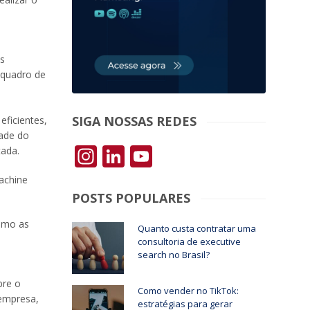
s
 quadro de
SIGA NOSSAS REDES
ficientes,
dade do
Instagram
LinkedIn
YouTube
tada.
machine
POSTS POPULARES
como as
Quanto custa contratar uma
consultoria de executive
search no Brasil?
bre o
Como vender no TikTok:
 empresa,
estratégias para gerar