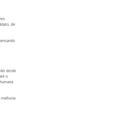
res
idato, de
spensando
vão desde
até o
o humana
 melhoria