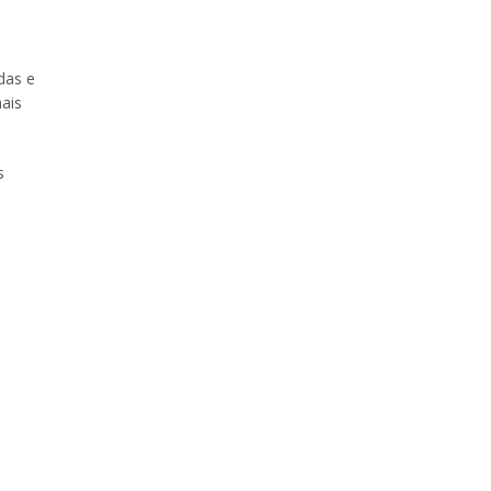
das e
ais
s