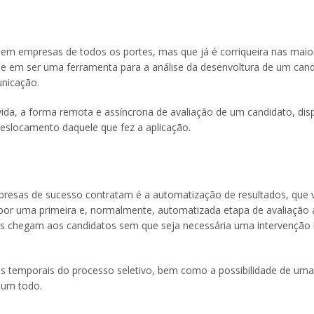
m empresas de todos os portes, mas que já é corriqueira nas maio
te em ser uma ferramenta para a análise da desenvoltura de um cand
unicação.
da, a forma remota e assíncrona de avaliação de um candidato, di
deslocamento daquele que fez a aplicação.
esas de sucesso contratam é a automatização de resultados, que 
 por uma primeira e, normalmente, automatizada etapa de avaliação 
tes chegam aos candidatos sem que seja necessária uma intervençã
 temporais do processo seletivo, bem como a possibilidade de uma
 um todo.