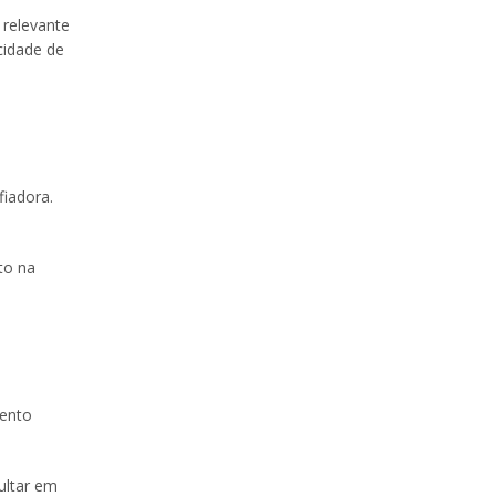
 relevante
cidade de
fiadora.
to na
mento
ultar em