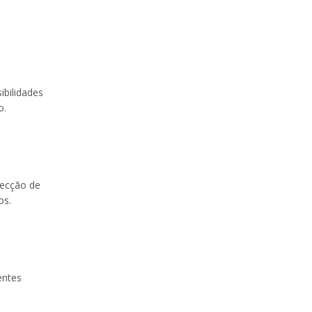
ibilidades
o.
pecção de
os.
entes