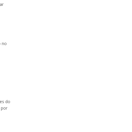
ar
o no
des do
 por