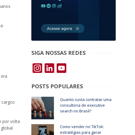
umanos
a.
SIGA NOSSAS REDES
Instagram
LinkedIn
YouTube
era
POSTS POPULARES
Quanto custa contratar uma
r cargos
consultoria de executive
search no Brasil?
 por volta
Como vender no TikTok:
 global
estratégias para gerar