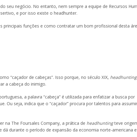
sso do seu negócio. No entanto, nem sempre a equipe de Recursos H
ertivo, e por isso existe o headhunter.
s principais funções e como contratar um bom profissional desta áre
 como “caçador de cabeças”. Isso porque, no século XIX,
headhunting
rvar a cabeça do inimigo.
rtuguesa, a palavra “cabeça” é utilizada para enfatizar a busca por
ue. Ou seja, indica que o “caçador” procura por talentos para assumi
er na The Foursales Company, a prática de
headhunting
teve origem
e dá durante o período de expansão da economia norte-americana e