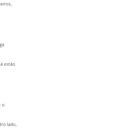
erros,
aga
já estão
e o
tro lado,