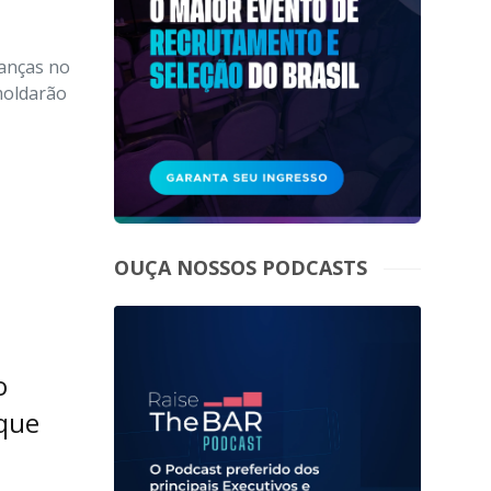
anças no
moldarão
OUÇA NOSSOS PODCASTS
o
 que