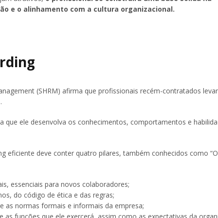
o e o alinhamento com a cultura organizacional.
rding
anagement (SHRM) afirma que profissionais recém-contratados lev
.
ara que ele desenvolva os conhecimentos, comportamentos e habilid
g eficiente deve conter quatro pilares, também conhecidos como “O
is, essenciais para novos colaboradores;
s, do código de ética e das regras;
re as normas formais e informais da empresa;
e as funções que ele exercerá, assim como as expectativas da orga