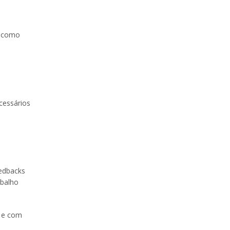
s como
cessários
eedbacks
abalho
, e com