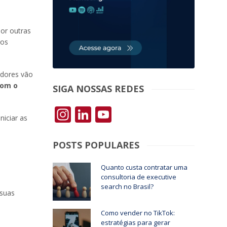
or outras
vos
adores vão
com o
SIGA NOSSAS REDES
Instagram
LinkedIn
YouTube
niciar as
POSTS POPULARES
Quanto custa contratar uma
consultoria de executive
search no Brasil?
 suas
Como vender no TikTok:
estratégias para gerar
: