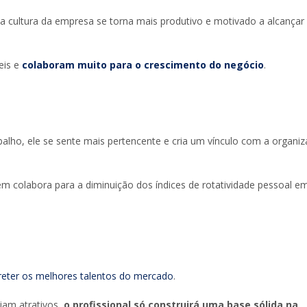
a cultura da empresa se torna mais produtivo e motivado a alcançar
eis e
colaboram muito para o crescimento do negócio
.
lho, ele se sente mais pertencente e cria um vínculo com a organi
m colabora para a diminuição dos índices de rotatividade pessoal 
 reter os melhores talentos do mercado
.
ejam atrativos,
o profissional só construirá uma base sólida na