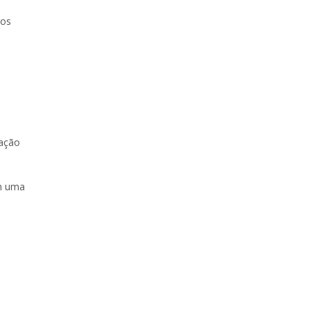
 os
zação
em uma