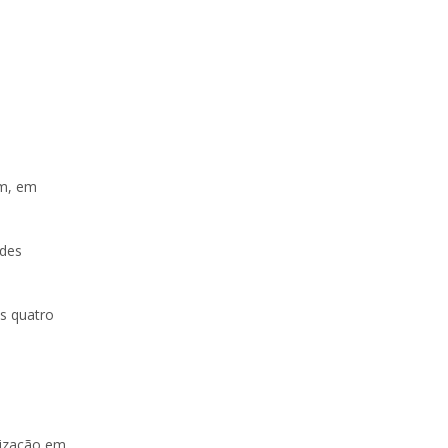
am, em
ades
s quatro
nização em