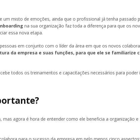
um misto de emoções, ainda que o profissional já tenha passado p
onboarding
na sua organização faz toda a diferença para que os no
ciar essa nova etapa.
e pessoas em conjunto com o líder da área em que os novos colabor
tura da empresa e suas funções, para que ele se familiarize 
recebe todos os treinamentos e capacitações necessários para poder i
portante?
, mas agora é hora de entender como ele beneficia a organização e
 colabora para o sucesso da empresa em pelo menos cinco aspectos