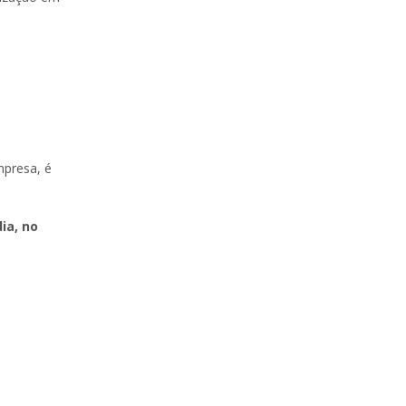
mpresa, é
ia, no