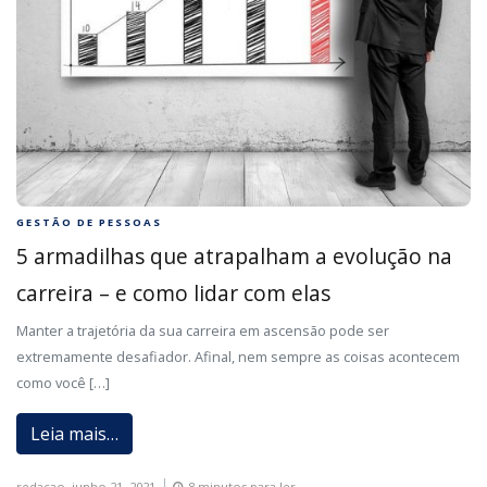
GESTÃO DE PESSOAS
5 armadilhas que atrapalham a evolução na
carreira – e como lidar com elas
Manter a trajetória da sua carreira em ascensão pode ser
extremamente desafiador. Afinal, nem sempre as coisas acontecem
como você […]
Leia mais…
redacao,
junho 21, 2021
8 minutos para ler