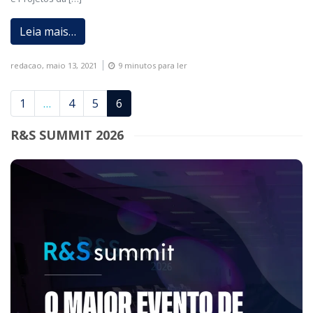
Leia mais…
redacao,
maio 13, 2021
9 minutos para ler
1
…
4
5
6
R&S SUMMIT 2026