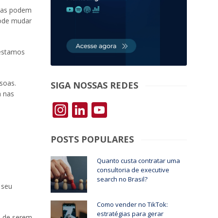
adas podem
pode mudar
 estamos
soas.
SIGA NOSSAS REDES
a nas
Instagram
LinkedIn
YouTube
POSTS POPULARES
Quanto custa contratar uma
consultoria de executive
search no Brasil?
 seu
Como vender no TikTok:
estratégias para gerar
is de serem