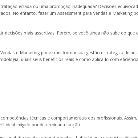
contratação errada ou uma promoção inadequada? Decisões equivoc
sultados. No entanto, fazer um Assessment para Vendas e Marketing 
ntir decisões mais assertivas. Porém, se você ainda não sabe do que
 Vendas e Marketing pode transformar sua gestão estratégica de pes
odologia, quais seus benefícios reais e como aplicá-lo com eficiênci
competências técnicas e comportamentais dos profissionais. Assim,
rfil ideal exigido por determinada função.
adicional. Ele revela comportamentos, habilidades e potenciais difíce