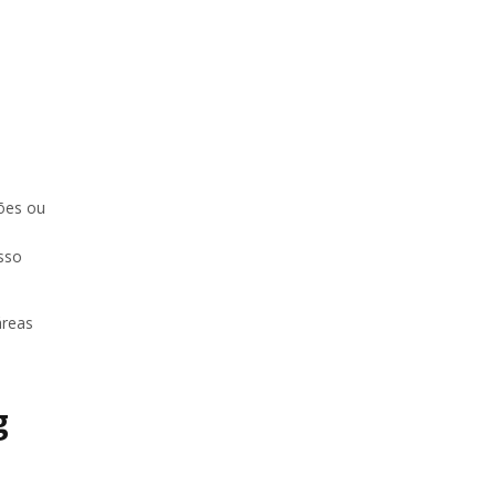
ções ou
esso
áreas
g