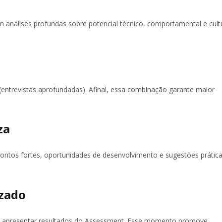
análises profundas sobre potencial técnico, comportamental e cult
(entrevistas aprofundadas). Afinal, essa combinação garante maior
za
pontos fortes, oportunidades de desenvolvimento e sugestões prátic
izado
para apresentar resultados do Assessment. Esse momento promove