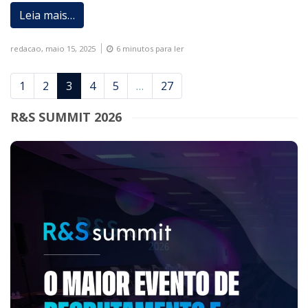
Leia mais…
redacao,
maio 15, 2025
6 minutos para ler
1
2
3
4
5
…
27
R&S SUMMIT 2026