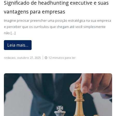
Significado de headhunting executive e suas
vantagens para empresas
Imagine precisar preencher uma posição estratégica na sua empresa
e perceber que os currículos que chegam até você simplesmente
não […]
Leia mais…
redacao,
outubro 27, 2025
12 minutos para ler