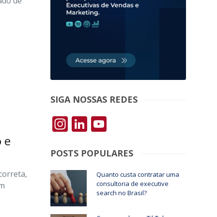
ado de
SIGA NOSSAS REDES
Instagram
LinkedIn
YouTube
 e
POSTS POPULARES
correta,
Quanto custa contratar uma
consultoria de executive
om
search no Brasil?