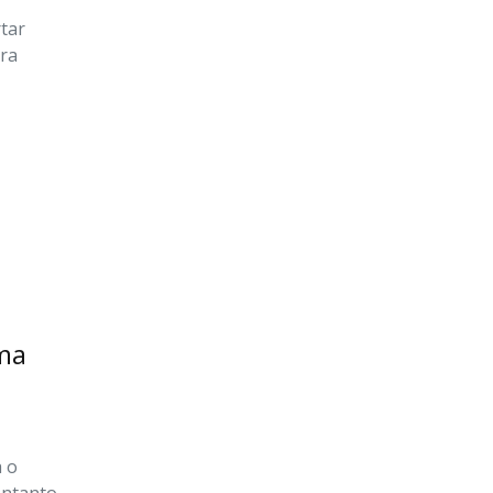
tar
ara
uma
a o