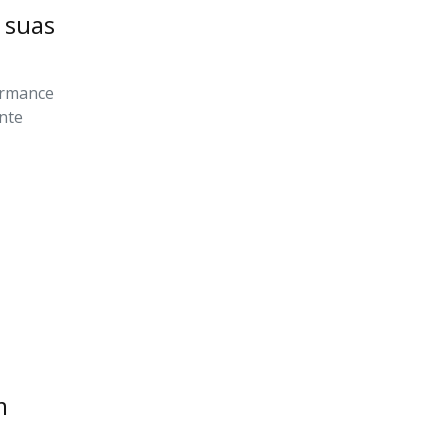
 suas
formance
nte
m