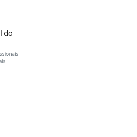
l do
ssionais,
ais