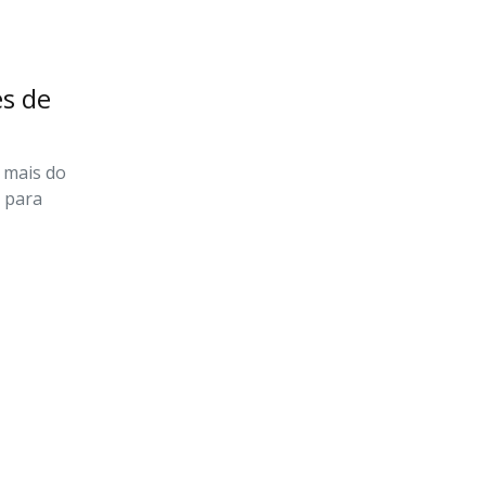
es de
o mais do
 para