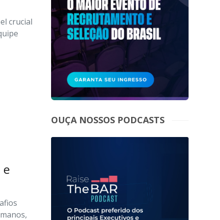
l crucial
quipe
OUÇA NOSSOS PODCASTS
 e
afios
umanos,