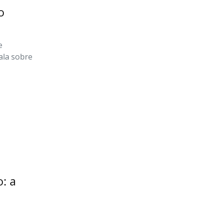
o
e
ala sobre
: a