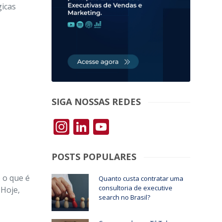
gicas
SIGA NOSSAS REDES
Instagram
LinkedIn
YouTube
POSTS POPULARES
 o que é
Quanto custa contratar uma
consultoria de executive
 Hoje,
search no Brasil?