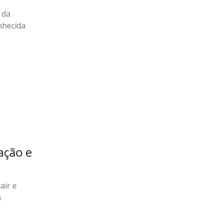
 da
nhecida
ação e
air e
a